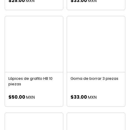
$
25.00
$
33.00
MXN
MXN
Lápices de grafito HB 10
Goma de borrar 3 piezas
piezas
$
50.00
$
33.00
MXN
MXN